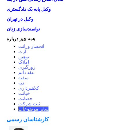
وکیل پایه یک دادگستری
وکیل در تهران
توانمندسازی زنان
همه چیز درباره
انحصار وراثت
ارث
توهین
املاک
زورگیری
عقد دائم
سفته
دیه
کلاهبرداری
خیانت
حضانت
ثبت شرکت
سایر موضوعات
کارشناسان رسمی