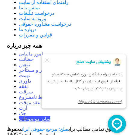
راهنمای استفاده از سایت
تماس با ما
درخواست تبلیغات
ورود به سایت
درخواست مشاوره حقوقی
درباره ما
قوانین و مقررات
همه چیز درباره
امور مالیاتی
حضانت
توهین
موجر و مستاجر
تهمت
داوری
نفقه
سرقت
روابط نامشروع
عقد موقت
ارث
چک
سایر موضوعات
حقوق تمامی مطالب برای
صلح؛ مرجع حقوقی ایران
محفوظ
است.
کپی رایت © 1405