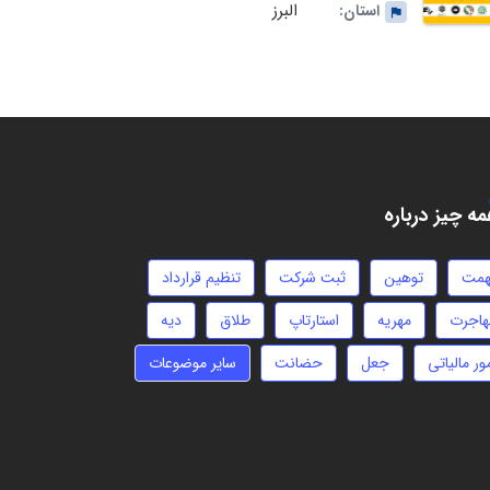
البرز
استان:
ه چیز درباره
همت
توهین
ثبت شرکت
تنظیم قرارداد
هاجرت
مهریه
استارتاپ
طلاق
دیه
ور مالیاتی
جعل
حضانت
سایر موضوعات