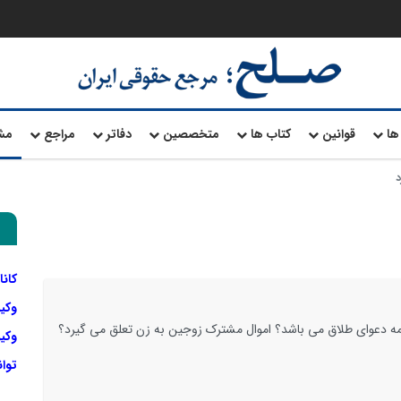
ها
قوانین
کتاب ها
متخصصین
دفاتر
مراجع
مش
د
کانا
وکی
مه دعوای طلاق می باشد؟ اموال مشترک زوجین به زن تعلق می گیرد؟
وکیل
توا