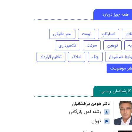
همه چیز درباره
لاق
استارتاپ
تهمت
امور مالیاتی
یه
توهین
سرقت
کلاهبرداری
وابط نامشروع
چک
املاک
تنظیم قرارداد
ایر موضوعات
کارشناسان رسمی
دکتر هومن درخشانیان
رشته امور بازرگانی
تهران