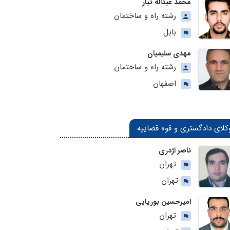
محمد عبداله تبار
رشته راه و ساختمان
بابل
مهدی سلیمیان
رشته راه و ساختمان
اصفهان
کلای دادگستری و قوه قضاییه
ناصر اژدری
تهران
تهران
امیرحسین بوریایی
تهران