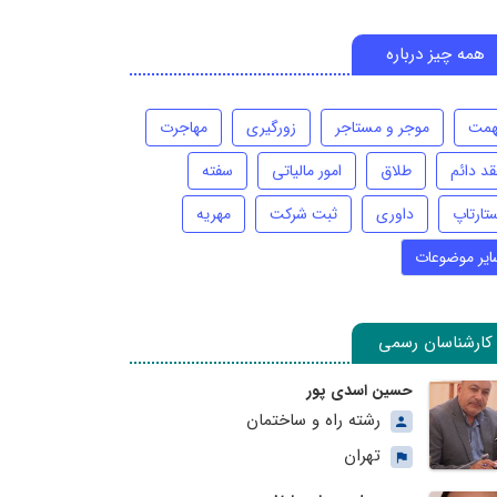
همه چیز درباره
همت
موجر و مستاجر
زورگیری
مهاجرت
قد دائم
طلاق
امور مالیاتی
سفته
تارتاپ
داوری
ثبت شرکت
مهریه
ایر موضوعات
کارشناسان رسمی
حسین اسدی پور
رشته راه و ساختمان
تهران