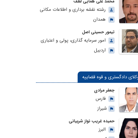
محمد علی همایی لطف
رشته نقشه برداری و اطلاعات مکانی
همدان
تیمور حسینی اصل
امور سرمایه گذاری، پولی و اعتباری
اردبیل
کلای دادگستری و قوه قضاییه
جعفر مرادی
فارس
شیراز
حمیده غریب نواز شربیانی
البرز