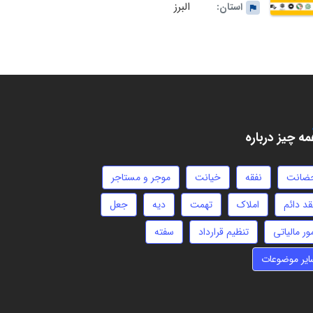
البرز
استان:
ه چیز درباره
ضانت
نفقه
خیانت
موجر و مستاجر
قد دائم
املاک
تهمت
دیه
جعل
ور مالیاتی
تنظیم قرارداد
سفته
ایر موضوعات