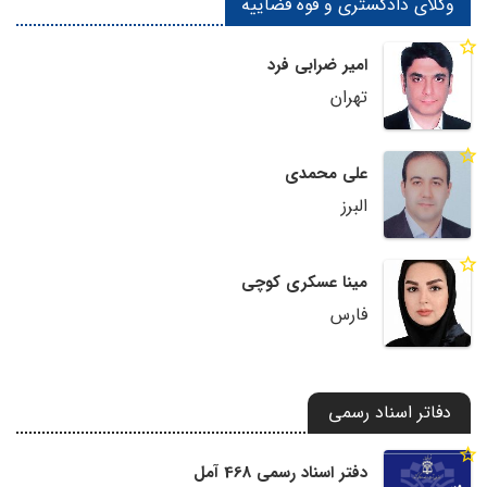
وکلای دادگستری و قوه قضاییه
امیر ضرابی فرد
تهران
علی محمدی
البرز
مینا عسکری کوچی
فارس
دفاتر اسناد رسمی
دفتر اسناد رسمی 468 آمل