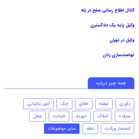
کانال اطلاع رسانی صلح در بله
وکیل پایه یک دادگستری
وکیل در تهران
توانمندسازی زنان
همه چیز درباره
داوری
سفته
طلاق
چک
امور مالیاتی
سرقت
املاک
مهریه
خیانت
جعل
انحصار وراثت
نفقه
سایر موضوعات