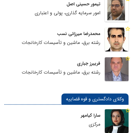
تیمور حسینی اصل
امور سرمایه گذاری، پولی و اعتباری
محمدرضا میرزائی نسب
رشته برق، ماشین و تأسیسات کارخانجات
فریبرز جباری
رشته برق، ماشین و تأسیسات کارخانجات
وکلای دادگستری و قوه قضاییه
سارا کیامهر
مرکزی