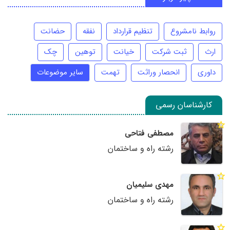
روابط نامشروع
تنظیم قرارداد
نفقه
حضانت
ارث
ثبت شرکت
خیانت
توهین
چک
داوری
انحصار وراثت
تهمت
سایر موضوعات
کارشناسان رسمی
مصطفی فتاحی
رشته راه و ساختمان
مهدی سلیمیان
رشته راه و ساختمان