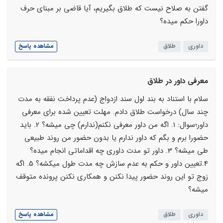
گفتن به صلاح نیست که طلاق بگیریم، آیا قاضی بر مبنای حرف
داورا حکم میده؟
داوری
طلاق
مشاهده پاسخ
معرفی داور در طلاق
سلام با استناد به بند اول سند ازدواج (عدم پرداخت نفقه به مدت
چند سال) درخواست طلاق دادم. مهلت تعیین شده برای معرفی
داور؛سوال: 1. اگه من داور معرفی نکنم(ندارم) چی میشه؟ 2. باید
حضورا برم و بگم که داور ندارم یا بدون حضور من روند طبیعی
طی میشه؟ 3. داور تو مدت داوری چه اقداماتی انجام میده؟
4.تعیین داور و حکم به عدم سازش چه مدت طول میکشه؟ 5. اگه
زوج تو این روند حضور پیدا نکنن و همکاری نکنن پرونده متوقف
میشه؟
داوری
طلاق
مشاهده پاسخ