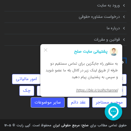
ورود به سایت
درخواست مشاوره حقوقی
درباره ما
قوانین و مقررات
همه چیز درباره
تهمت
نفقه
حضانت
زورگیری
امور مالیاتی
املاک
عقد موقت
جعل
استارتاپ
چک
موجر و مستاجر
عقد دائم
سایر موضوعات
حقوق تمامی مطالب برای
صلح؛ مرجع حقوقی ایران
محفوظ است.
کپی رایت © 1405