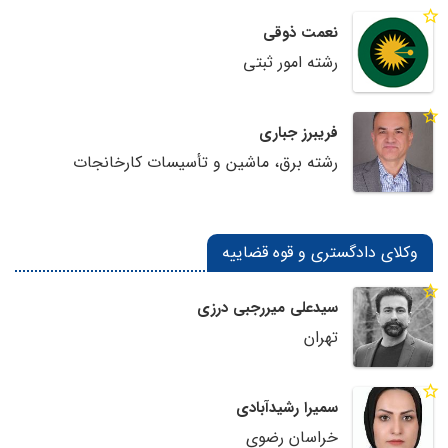
نعمت ذوقی
رشته امور ثبتی
فریبرز جباری
رشته برق، ماشین و تأسیسات کارخانجات
وکلای دادگستری و قوه قضاییه
سیدعلی میررجبی درزی
تهران
سمیرا رشیدآبادی
خراسان رضوی