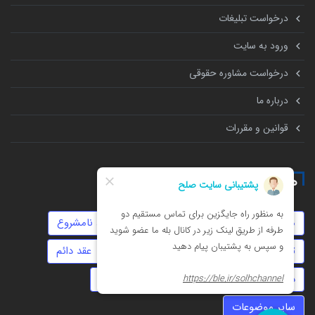
درخواست تبلیغات
ورود به سایت
درخواست مشاوره حقوقی
درباره ما
قوانین و مقررات
همه چیز درباره
مهاجرت
سرقت
عقد موقت
روابط نامشروع
ثبت شرکت
چک
موجر و مستاجر
عقد دائم
داوری
توهین
حضانت
استارتاپ
سایر موضوعات