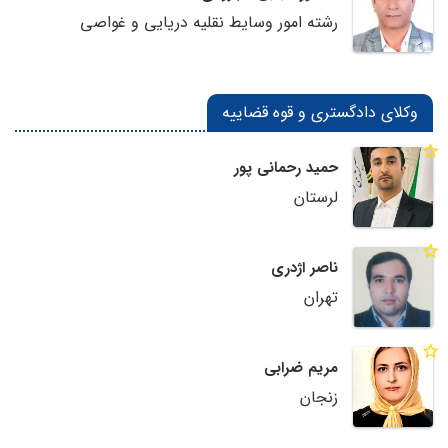
رشته امور وسایط نقلیه دریایی و غواصی
وکلای دادگستری و قوه قضاییه
حمید رحمانی پور
لرستان
ناصر اژدری
تهران
مریم ضرابی
زنجان