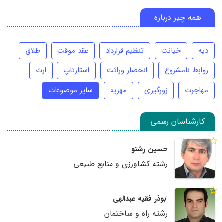
همه چیز درباره
دیه
خیانت
تنظیم قرارداد
عقد موقت
طلاق
روابط نامشروع
انحصار وراثت
استارتاپ
ارث
مهاجرت
زورگیری
مهریه
سایر موضوعات
کارشناسان رسمی
حسین رشنو
رشته کشاورزی و منابع طبیعی
ابوذر فقیه عبدالهی
رشته راه و ساختمان