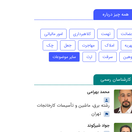
همه چیز درباره
ضانت
تهمت
کلاهبرداری
امور مالیاتی
هریه
املاک
مهاجرت
جعل
چک
وهین
سرقت
ارث
سایر موضوعات
کارشناسان رسمی
محمد بهرامی
رشته برق، ماشین و تأسیسات کارخانجات
تهران
جواد شیرکوند