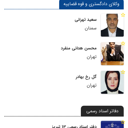
وکلای دادگستری و قوه قضاییه
سعید تهرانی
سمنان
محسن هدائی منفرد
تهران
گل رخ بهادر
تهران
دفاتر اسناد رسمی
دفتر اسناد رسمی 13 تبریز