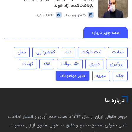
بازداشت‌شده، آزاد شوند
20 شهریور 1400
41626 بازدید
همه چیز درباره
خیانت
ثبت شرکت
دیه
کلاهبرداری
جعل
زورگیری
داوری
عقد موقت
نفقه
تهمت
چک
مهریه
سایر موضوعات
درباره ما
مرجع حقوقی ایران از سال 1394 با هدف جمع آوری و انتشار اطلاعات
علمی حقوقی صحیح، جامع و دقیق به عنوان عضوی از زیر مجموعه