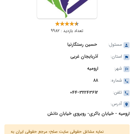
تعداد بازدید : 9982
مسئول:
حسین رستگارنیا
استان:
آذربایجان غربی
شهر:
ارومیه
شماره:
88
تلفن:
044-32243612
آدرس:
ارومیه - خیابان باکری- روبروی خیابان دانش
نمایه مشاغل حقوقی سایت صلح؛ مرجع حقوقی ایران به