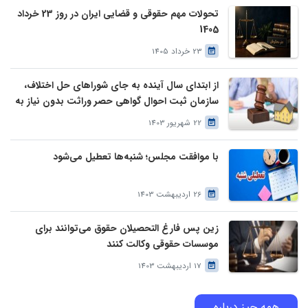
تحولات مهم حقوقی و قضایی ایران در روز 23 خرداد
1405
23 خرداد 1405
از ابتدای سال آینده به جای شوراهای حل اختلاف،
سازمان ثبت احوال گواهی حصر وراثت بدون نیاز به
درخواست وراث صادر خواهد کرد
22 شهریور 1403
با موافقت مجلس؛ شنبه‌ها تعطیل می‌شود
26 اردیبهشت 1403
زین پس فارغ التحصیلان حقوق می‌توانند برای
موسسات حقوقی وکالت کنند
17 اردیبهشت 1403
همه چیز درباره