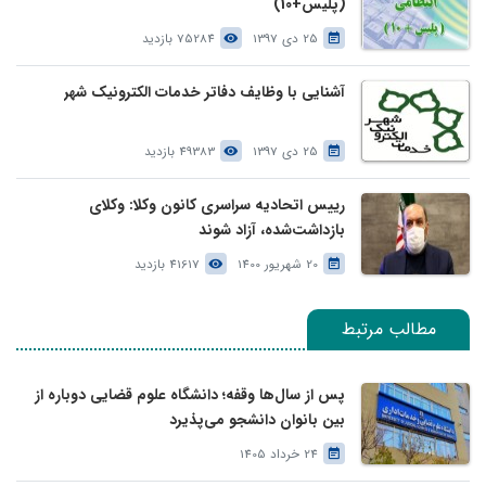
(پلیس+10)
25 دی 1397
75284 بازدید
آشنایی با وظایف دفاتر خدمات الکترونیک شهر
25 دی 1397
49383 بازدید
رییس اتحادیه سراسری کانون وکلا: وکلای
بازداشت‌شده، آزاد شوند
20 شهریور 1400
41617 بازدید
مطالب مرتبط
پس از سال‌ها وقفه؛ دانشگاه علوم قضایی دوباره از
بین بانوان دانشجو می‌پذیرد
24 خرداد 1405