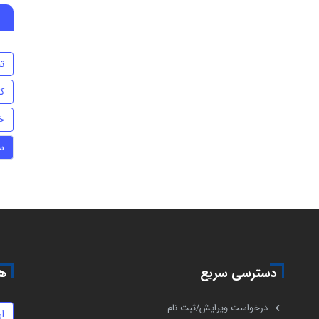
تن
ک
خ
س
دسترسی سریع
هم
درخواست ویرایش/ثبت نام
ا