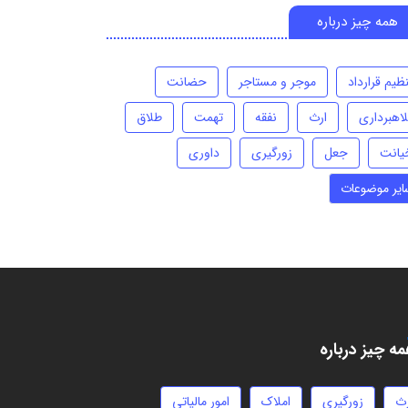
همه چیز درباره
ظیم قرارداد
موجر و مستاجر
حضانت
لاهبرداری
ارث
نفقه
تهمت
طلاق
یانت
جعل
زورگیری
داوری
ایر موضوعات
ه چیز درباره
رث
زورگیری
املاک
امور مالیاتی