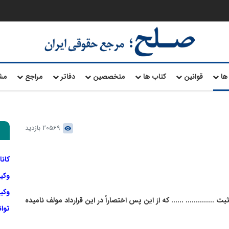
ها
قوانین
کتاب ها
متخصصین
دفاتر
مراجع
مش
20569 بازدید
کانا
وکی
وکیل
 ثبت .............. ...... که از این پس اختصاراً در این قرارداد مولف نامیده
توا