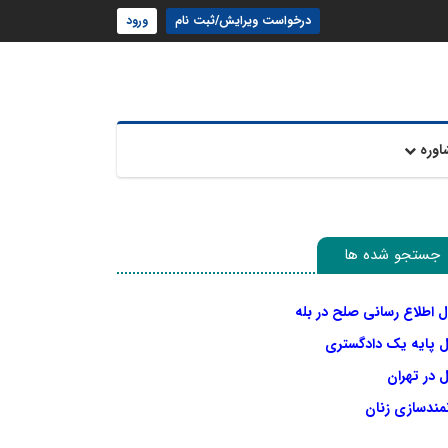
درخواست ویرایش/ثبت نام
ورود
اوره
جستجو شده ها
ل اطلاع رسانی صلح در بله
ل پایه یک دادگستری
 در تهران
نمندسازی زنان