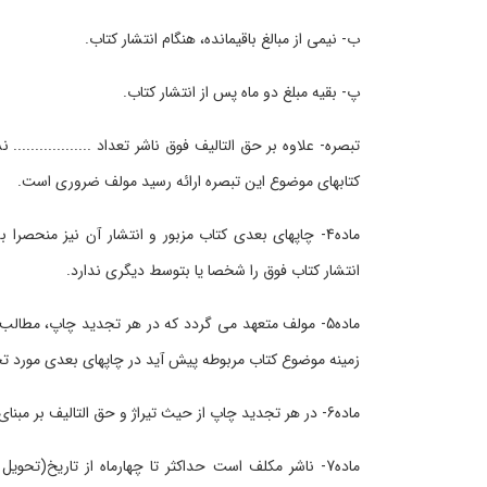
ب- نیمی از مبالغ باقیمانده، هنگام انتشار کتاب.
پ- بقیه مبلغ دو ماه پس از انتشار کتاب.
تبصره- علاوه بر حق التالیف فوق ناشر تعداد .................
کتابهای موضوع این تبصره ارائه رسید مولف ضروری است.
ماده4- چاپهای بعدی کتاب مزبور و انتشار آن نیز منحص
انتشار کتاب فوق را شخصا یا بتوسط دیگری ندارد.
ماده5- مولف متعهد می گردد که در هر تجدید چاپ، مطالب ت
زمینه موضوع کتاب مربوطه پیش آید در چاپهای بعدی مورد تج
ماده6- در هر تجدید چاپ از حیث تیراژ و حق التالیف بر مبنای این قرارداد رفتار خواهد شد.
ماده7- ناشر مکلف است حداکثر تا چهارماه از تاریخ(تح