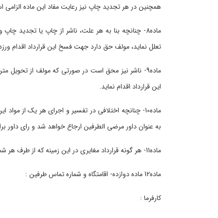
همچنین در هر تجدید چاپ نیز رعایت مفاد این ماده الزامی ا
تعلل نماید، مولف حق دارد جهت فسخ این قرارداد اقدام ورزد
ماده9- ناشر نیز محق است در صورتی که مولف از تحویل م
این قرارداد اقدام نماید.
ماده10- چنانچه اختلافی در تفسیر و اجرای هر یک از مواد ا
به عنوان داور مرضی الطرفین ارجاع خواهد شد و رای داور برا
ماده11- هر گونه قرارداد مغایری در این زمینه که از طرف هر شخص حقیقی یا حقوقی ابراز گردد باطل و از درجه اعتبار ساقط است.
ماده12 ماده دوازده- اقامتگاه و شماره تماس طرفین :
کارفرما :