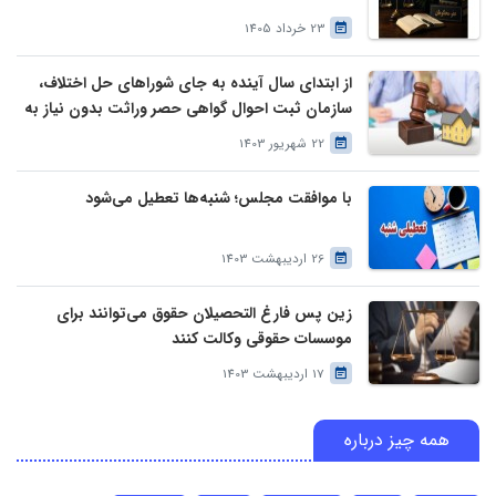
23 خرداد 1405
از ابتدای سال آینده به جای شوراهای حل اختلاف،
سازمان ثبت احوال گواهی حصر وراثت بدون نیاز به
درخواست وراث صادر خواهد کرد
22 شهریور 1403
با موافقت مجلس؛ شنبه‌ها تعطیل می‌شود
26 اردیبهشت 1403
زین پس فارغ التحصیلان حقوق می‌توانند برای
موسسات حقوقی وکالت کنند
17 اردیبهشت 1403
همه چیز درباره