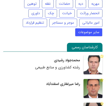
مهریه
دیه
حضانت
نفقه
توهین
انحصار وراثت
خیانت
چک
داوری
امور مالیاتی
موجر و مستاجر
تنظیم قرارداد
سایر موضوعات
کارشناسان رسمی
محمدجواد رشیدی
رشته کشاورزی و منابع طبیعی
رضا میرغفاری اسفندآباد