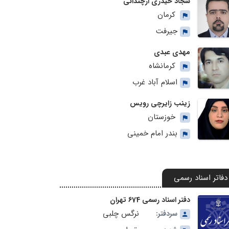
سجاد حیدری ارچندانی
کرمان
جیرفت
مهدی عبدی
کرمانشاه
اسلام آباد غرب
زینب زایرچی رویس
خوزستان
بندر امام خمینی
دفاتر اسناد رسمی
دفتر اسناد رسمی 674 تهران
نرگس چلبی
سردفتر: