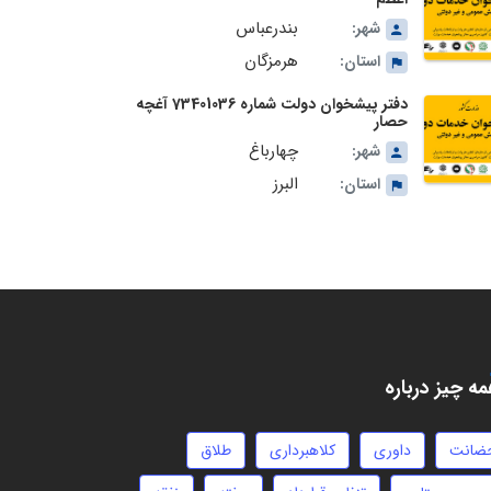
بندرعباس
شهر:
هرمزگان
استان:
دفتر پیشخوان دولت شماره 73401036 آغچه
حصار
چهارباغ
شهر:
البرز
استان:
ه چیز درباره
ضانت
داوری
کلاهبرداری
طلاق