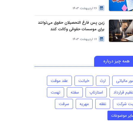
26 اردیبهشت 1403
زین پس فارغ التحصیلان حقوق می‌توانند
برای موسسات حقوقی وکالت کنند
17 اردیبهشت 1403
همه چیز درباره
ور مالیاتی
ارث
خیانت
عقد موقت
ظیم قرارداد
استارتاپ
سفته
تهمت
بت شرکت
نفقه
مهریه
سرقت
ایر موضوعات