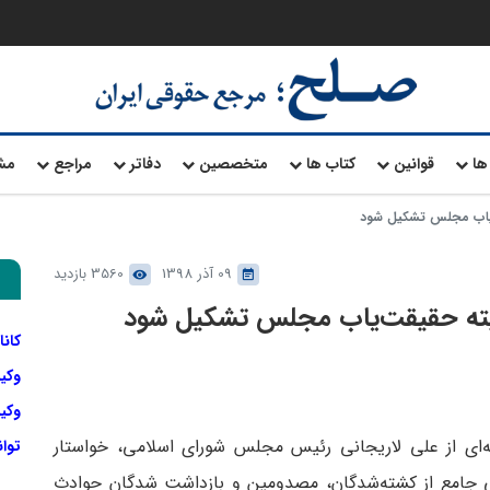
ها
قوانین
کتاب ها
متخصصین
دفاتر
مراجع
مش
یاب مجلس تشکیل شود
09 آذر 1398
3560 بازدید
ته حقیقت‌یاب مجلس تشکیل شود
کانا
وکی
وکیل
ی از علی لاریجانی رئیس مجلس شورای اسلامی، خواستار
توا
 جامع از کشته‌شدگان، مصدومین و بازداشت شدگان حوادث