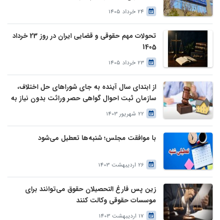
24 خرداد 1405
تحولات مهم حقوقی و قضایی ایران در روز 23 خرداد
1405
23 خرداد 1405
از ابتدای سال آینده به جای شوراهای حل اختلاف،
سازمان ثبت احوال گواهی حصر وراثت بدون نیاز به
درخواست وراث صادر خواهد کرد
22 شهریور 1403
با موافقت مجلس؛ شنبه‌ها تعطیل می‌شود
26 اردیبهشت 1403
زین پس فارغ التحصیلان حقوق می‌توانند برای
موسسات حقوقی وکالت کنند
17 اردیبهشت 1403