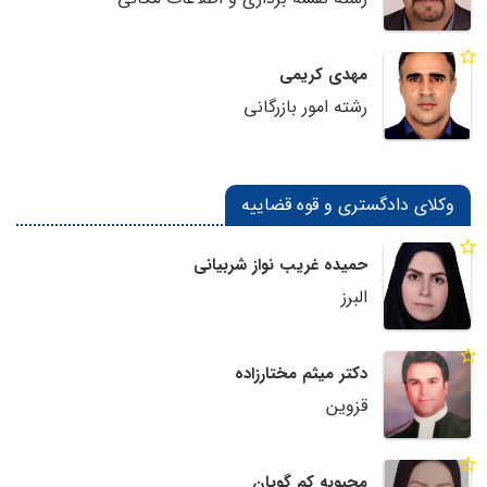
مهدی کریمی
رشته امور بازرگانی
وکلای دادگستری و قوه قضاییه
حمیده غریب نواز شربیانی
البرز
دکتر میثم مختارزاده
قزوین
محبوبه کم گویان