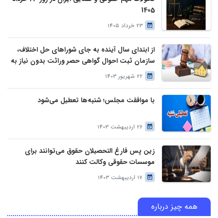
1405
23 خرداد 1405
از ابتدای سال آینده به جای شوراهای حل اختلاف،
سازمان ثبت احوال گواهی حصر وراثت بدون نیاز به
درخواست وراث صادر خواهد کرد
22 شهریور 1403
با موافقت مجلس؛ شنبه‌ها تعطیل می‌شود
26 اردیبهشت 1403
زین پس فارغ التحصیلان حقوق می‌توانند برای
موسسات حقوقی وکالت کنند
17 اردیبهشت 1403
همه چیز درباره