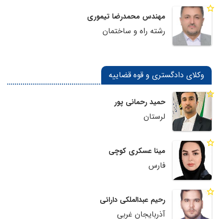
مهندس محمدرضا تیموری
رشته راه و ساختمان
وکلای دادگستری و قوه قضاییه
حمید رحمانی پور
لرستان
مینا عسکری کوچی
فارس
رحیم عبدالملکی دارائی
آذربایجان غربی