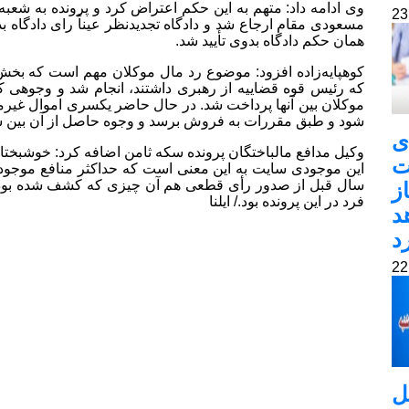
مسعودی مقام ارجاع شد و دادگاه تجدیدنظر عیناً رای دادگاه ب
همان حکم دادگاه بدوی تأیید شد.
کوهپایه‌زاده افزود: موضوع رد مال موکلان مهم است که بخش ق
که رئیس قوه قضاییه از رهبری داشتند، انجام شد و وجوهی
موکلان بین آنها پرداخت شد. در حال حاضر یکسری اموال غیرمن
شود و طبق مقررات به فروش برسد و وجوه حاصل از آن بین ش
ی
وکیل مدافع مالباختگان پرونده سکه ثامن اضافه کرد: خوشبختان
ت
این موجودی سایت به این معنی است که حداکثر منافع موجود 
سال قبل از صدور رأی قطعی هم آن چیزی که کشف شده بود، 
ز
فرد در این پرونده بود./ ایلنا
د
د
ل