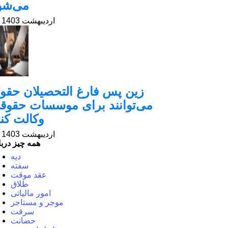
می‌شو
26 اردیبهشت 1403
زین پس فارغ التحصیلان حقو
می‌توانند برای موسسات حقوق
وکالت کنن
17 اردیبهشت 1403
همه چیز دربا
دیه
سفته
عقد موقت
طلاق
امور مالیاتی
موجر و مستاجر
سرقت
حضانت