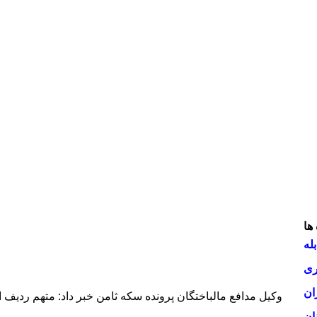
ها
له
ری
ان
وکیل مدافع مالباختگان پرونده سکه ثامن خبر داد:‌ متهم ردیف اول پرونده به 15 سال ح
ان