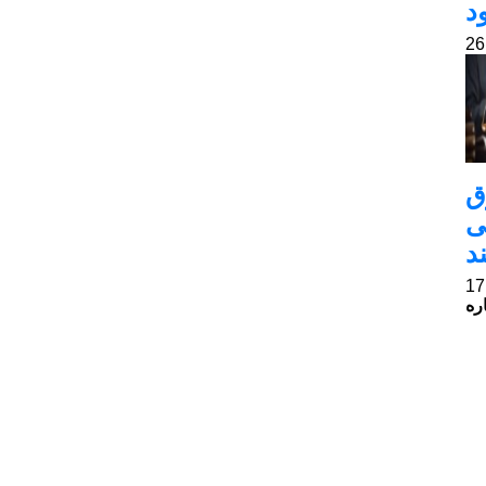
د
ق
ی
د
ره