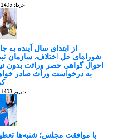
23 خرداد 1405
از ابتدای سال آینده به جا
شوراهای حل اختلاف، سازمان ثب
احوال گواهی حصر وراثت بدون نیا
به درخواست وراث صادر خواه
کر
22 شهریور 1403
با موافقت مجلس؛ شنبه‌ها تعطی