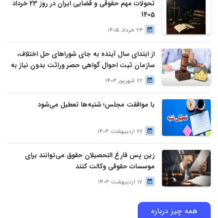
تحولات مهم حقوقی و قضایی ایران در روز 23 خرداد
1405
23 خرداد 1405
از ابتدای سال آینده به جای شوراهای حل اختلاف،
سازمان ثبت احوال گواهی حصر وراثت بدون نیاز به
درخواست وراث صادر خواهد کرد
22 شهریور 1403
با موافقت مجلس؛ شنبه‌ها تعطیل می‌شود
26 اردیبهشت 1403
زین پس فارغ التحصیلان حقوق می‌توانند برای
موسسات حقوقی وکالت کنند
17 اردیبهشت 1403
همه چیز درباره