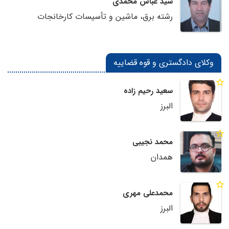
سید عباس محمدی
رشته برق، ماشین و تأسیسات کارخانجات
وکلای دادگستری و قوه قضاییه
سعید رحیم زاده
البرز
محمد نجیبی
همدان
محمدعلی مهری
البرز