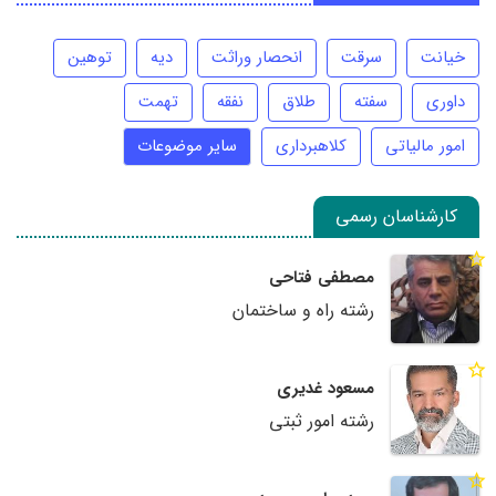
خیانت
سرقت
انحصار وراثت
دیه
توهین
داوری
سفته
طلاق
نفقه
تهمت
امور مالیاتی
کلاهبرداری
سایر موضوعات
کارشناسان رسمی
مصطفی فتاحی
رشته راه و ساختمان
مسعود غدیری
رشته امور ثبتی