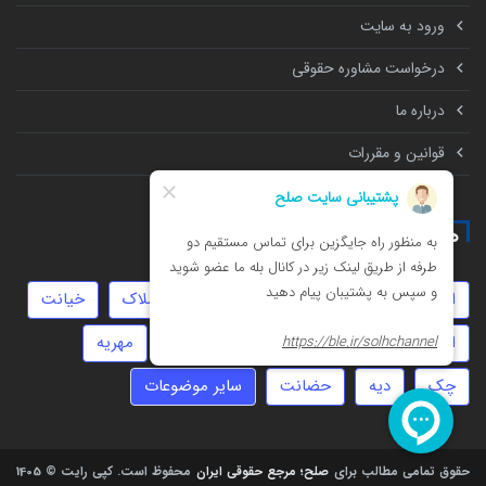
ورود به سایت
درخواست مشاوره حقوقی
درباره ما
قوانین و مقررات
همه چیز درباره
انحصار وراثت
نفقه
عقد موقت
املاک
خیانت
امور مالیاتی
موجر و مستاجر
جعل
مهریه
چک
دیه
حضانت
سایر موضوعات
حقوق تمامی مطالب برای
صلح؛ مرجع حقوقی ایران
محفوظ است.
کپی رایت © 1405