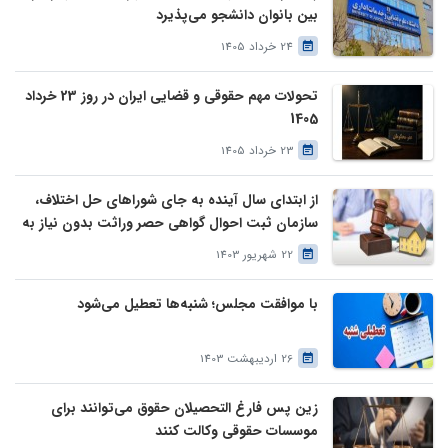
بین بانوان دانشجو می‌پذیرد
24 خرداد 1405
تحولات مهم حقوقی و قضایی ایران در روز 23 خرداد
1405
23 خرداد 1405
از ابتدای سال آینده به جای شوراهای حل اختلاف،
سازمان ثبت احوال گواهی حصر وراثت بدون نیاز به
درخواست وراث صادر خواهد کرد
22 شهریور 1403
با موافقت مجلس؛ شنبه‌ها تعطیل می‌شود
26 اردیبهشت 1403
زین پس فارغ التحصیلان حقوق می‌توانند برای
موسسات حقوقی وکالت کنند