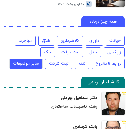
17 اردیبهشت 1403
همه چیز درباره
خیانت
داوری
کلاهبرداری
طلاق
مهاجرت
زورگیری
جعل
عقد موقت
چک
روابط نامشروع
نفقه
ثبت شرکت
سایر موضوعات
کارشناسان رسمی
دکتر اسماعیل پورعلی
رشته تاسیسات ساختمان
بابک شهدادی