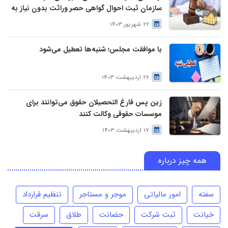
سازمان ثبت احوال گواهی حصر وراثت بدون نیاز به
درخواست وراث صادر خواهد کرد
22 شهریور 1403
با موافقت مجلس؛ شنبه‌ها تعطیل می‌شود
26 اردیبهشت 1403
زین پس فارغ التحصیلان حقوق می‌توانند برای
موسسات حقوقی وکالت کنند
17 اردیبهشت 1403
همه چیز درباره
سفته
امور مالیاتی
موجر و مستاجر
تنظیم قرارداد
خیانت
ثبت شرکت
حضانت
طلاق
سرقت