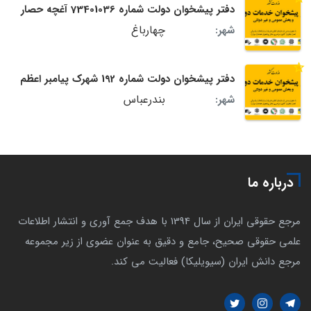
دفتر پیشخوان دولت شماره 73401036 آغچه حصار
چهارباغ
شهر:
دفتر پیشخوان دولت شماره 192 شهرک پیامبر اعظم
بندرعباس
شهر:
درباره ما
مرجع حقوقی ایران از سال 1394 با هدف جمع آوری و انتشار اطلاعات
علمی حقوقی صحیح، جامع و دقیق به عنوان عضوی از زیر مجموعه
مرجع دانش ایران (سیویلیکا) فعالیت می کند.