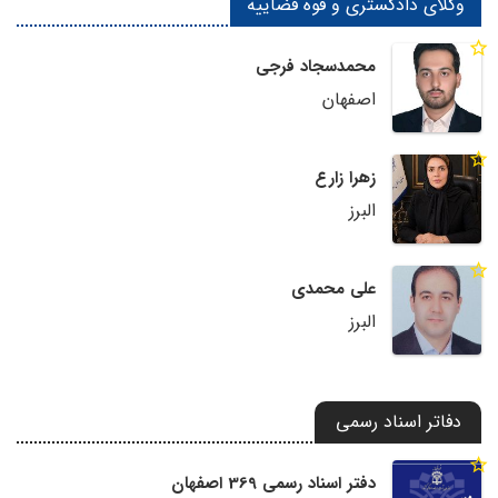
وکلای دادگستری و قوه قضاییه
محمدسجاد فرجی
اصفهان
زهرا زارع
البرز
علی محمدی
البرز
دفاتر اسناد رسمی
دفتر اسناد رسمی 369 اصفهان