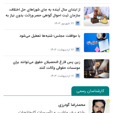
از ابتدای سال آینده به جای شوراهای حل اختلاف،
سازمان ثبت احوال گواهی حصر وراثت بدون نیاز به
درخواست وراث صادر خواهد کرد
22 شهریور 1403
با موافقت مجلس؛ شنبه‌ها تعطیل می‌شود
26 اردیبهشت 1403
زین پس فارغ التحصیلان حقوق می‌توانند برای
موسسات حقوقی وکالت کنند
17 اردیبهشت 1403
کارشناسان رسمی
محمدرضا گودرزی
رشته برق، ماشین و تأسیسات کارخانجات