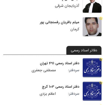
آذربایجان شرقی
میثم باقریان رفسنجانی پور
کرمان
دفاتر اسناد رسمی
دفتر اسناد رسمی 491 تهران
مصطفی جعفری
سردفتر:
دفتر اسناد رسمی 103 کرج
اعظم یزدی
سردفتر: