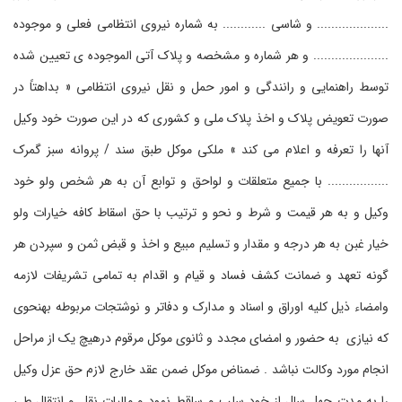
.................... و شاسی ............ به شماره نیروی انتظامی فعلی و موجوده
..................... و هر شماره و مشخصه و پلاک آتی الموجوده ی تعیین شده
توسط راهنمایی و رانندگی و امور حمل و نقل نیروی انتظامی « بداهتاً در
صورت تعویض پلاک و اخذ پلاک ملی و کشوری که در این صورت خود وکیل
آنها را تعرفه و اعلام می کند » ملکی موکل طبق سند / پروانه سبز گمرک
................. با جمیع متعلقات و لواحق و توابع آن به هر شخص ولو خود
وکیل و به هر قیمت و شرط و نحو و ترتیب با حق اسقاط کافه خیارات ولو
خیار غبن به هر درجه و مقدار و تسلیم مبیع و اخذ و قبض ثمن و سپردن هر
گونه تعهد و ضمانت کشف فساد و قیام و اقدام به تمامی تشریفات لازمه
وامضاء ذیل کلیه اوراق و اسناد و مدارک و دفاتر و نوشتجات مربوطه بهنحوی
که نیازی به حضور و امضای مجدد و ثانوی موکل مرقوم درهیچ یک از مراحل
انجام مورد وکالت نباشد . ضمناض موکل ضمن عقد خارج لازم حق عزل وکیل
را به مدت چهل سال از خود سلب و ساقط نمود و مالیات نقل و انتقال طی