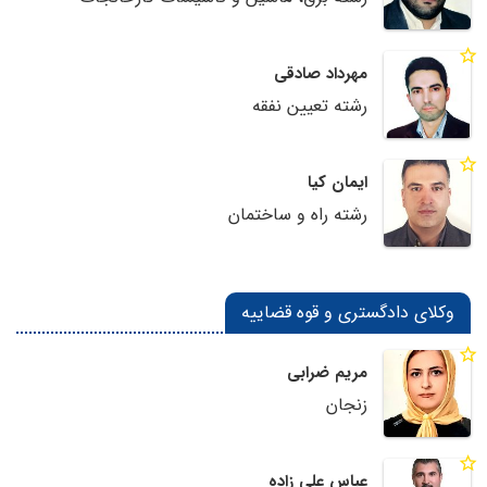
مهرداد صادقی
رشته تعیین نفقه
ایمان کیا
رشته راه و ساختمان
وکلای دادگستری و قوه قضاییه
مریم ضرابی
زنجان
عباس علی زاده