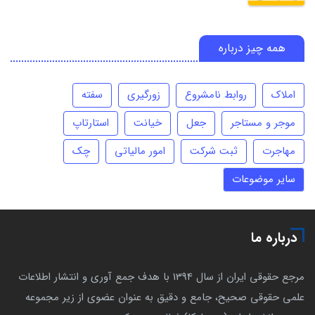
همه چیز درباره
املاک
روابط نامشروع
زورگیری
سفته
موجر و مستاجر
جعل
خیانت
استارتاپ
مهاجرت
ثبت شرکت
امور مالیاتی
چک
سایر موضوعات
درباره ما
مرجع حقوقی ایران از سال 1394 با هدف جمع آوری و انتشار اطلاعات
علمی حقوقی صحیح، جامع و دقیق به عنوان عضوی از زیر مجموعه