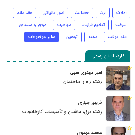
املاک
ارث
حضانت
امور مالیاتی
عقد دائم
سرقت
تنظیم قرارداد
مهاجرت
موجر و مستاجر
عقد موقت
سفته
توهین
سایر موضوعات
کارشناسان رسمی
امیر مهدوی سهی
رشته راه و ساختمان
فریبرز جباری
رشته برق، ماشین و تأسیسات کارخانجات
محمد مهدوی