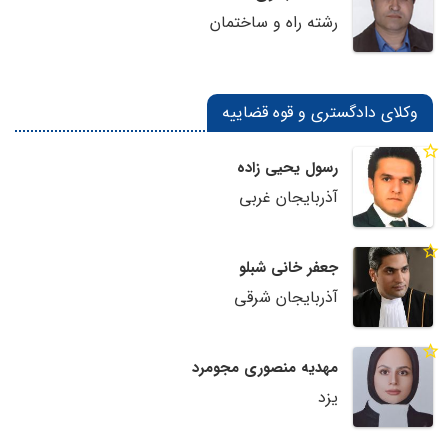
رشته راه و ساختمان
وکلای دادگستری و قوه قضاییه
رسول یحیی زاده
آذربایجان غربی
جعفر خانی شبلو
آذربایجان شرقی
مهدیه منصوری مجومرد
یزد