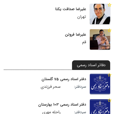
علیرضا صداقت یکتا
تهران
علیرضا فروتن
قم
دفاتر اسناد رسمی
دفتر اسناد رسمی 75 گلستان
سحر فرزندی
سردفتر:
دفتر اسناد رسمی 103 بهارستان
راحله مهری
سردفتر: