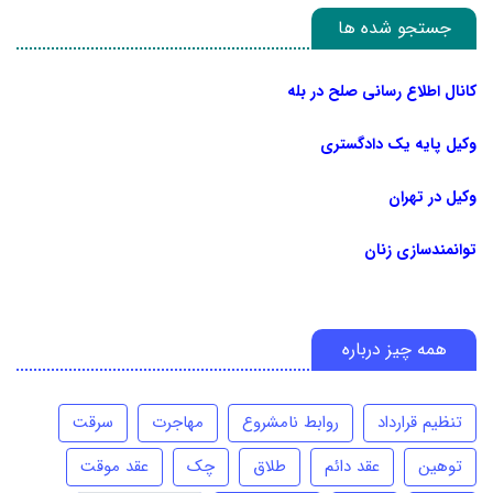
جستجو شده ها
کانال اطلاع رسانی صلح در بله
وکیل پایه یک دادگستری
وکیل در تهران
توانمندسازی زنان
همه چیز درباره
تنظیم قرارداد
روابط نامشروع
مهاجرت
سرقت
توهین
عقد دائم
طلاق
چک
عقد موقت