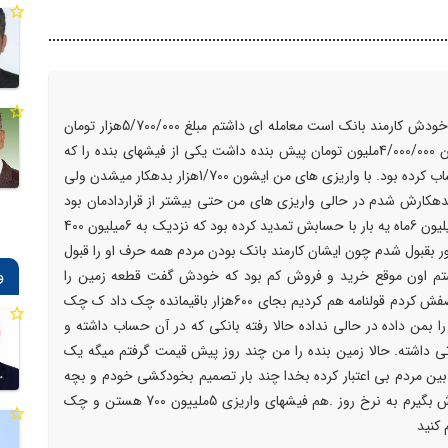
سلام خسته نباشید .سال 1383 با یک دوست که خودش کارمند بانک است معامله ای داشتم مبلغ 5/700/000هزار تومان
به حسابش واریز کردم این در حالی بود که ایشان 4/000/000ملیون تومان پیش بنده داشت یکی از فیشهای بنده را که
2/22/000هزار تومان بود را 222/000هزار تومان حساب کرده بود. با واریزی های من ایشون 1/700هزار بدهکار میشدن ولی
سودش 2میلیون دوباره بدهکارش شدم در حالی واریزی های من حتی بیشتر از قراردادمان بود
خلاصه من سه سالی مشکل داشتم آورده بود 2 میلیون 6ماه یه بار با حسابش تمدید کرده بود که نزدیک به 6میلیون 400
ر بقبول شدم چون ایشان کارمند بانک بودن مردم همه حرف او را قبول
و
 200متری دو نبش داشتم اون موقع خرید و فروش کم بود که خودش گفت قطعه زمین را
نصف کن بجای بدهکاری تو میبرم مجبور شدم نصفش کردم قولنامه هم کردیم بجای 600هزار باقیمانده چک داد ک چک
 بمن داده در حالی نداده حالا رفته بانکی که در آن حساب داشته و
رتی داشته. حالا زمین بنده را من چند روز پیش قیمت گرفتم میگه یک
مرا بین مردم بی اعتبار کرده بخدا چند بار تصمیم بخودکشی خودم و بچه
هام گرفته بودمّ آیا میتونم حق زن و بچه هام ازش بگیرم به نرخ روز .هم فیشهای واریزی 5ملییون 700 هستن و چک