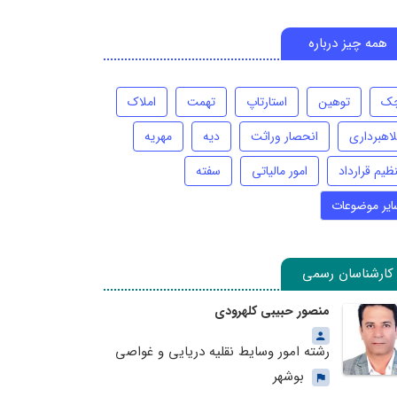
همه چیز درباره
ک
توهین
استارتاپ
تهمت
املاک
لاهبرداری
انحصار وراثت
دیه
مهریه
ظیم قرارداد
امور مالیاتی
سفته
ایر موضوعات
کارشناسان رسمی
منصور حبیبی کلهرودی
رشته امور وسایط نقلیه دریایی و غواصی
بوشهر