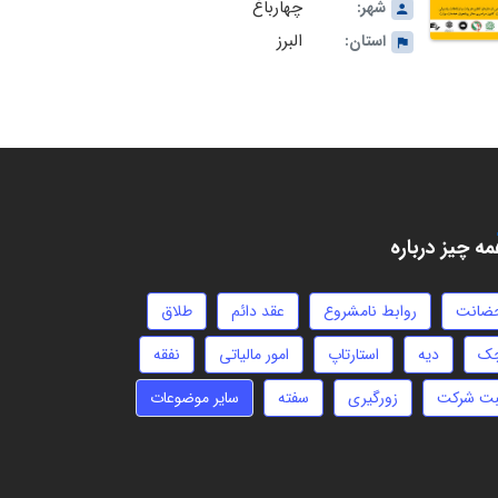
چهارباغ
شهر:
البرز
استان:
ه چیز درباره
ضانت
روابط نامشروع
عقد دائم
طلاق
ک
دیه
استارتاپ
امور مالیاتی
نفقه
بت شرکت
زورگیری
سفته
سایر موضوعات