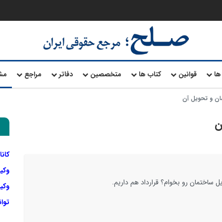
ها
قوانین
کتاب ها
متخصصین
دفاتر
مراجع
مش
مان و تحویل آن
ن
کانا
وکی
 ساختمان رو بخوام؟ قرارداد هم داریم.
وکیل
توا