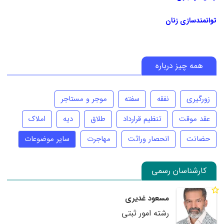
توانمندسازی زنان
همه چیز درباره
زورگیری
نفقه
سفته
موجر و مستاجر
عقد موقت
تنظیم قرارداد
طلاق
دیه
املاک
حضانت
انحصار وراثت
مهاجرت
سایر موضوعات
کارشناسان رسمی
مسعود غدیری
رشته امور ثبتی