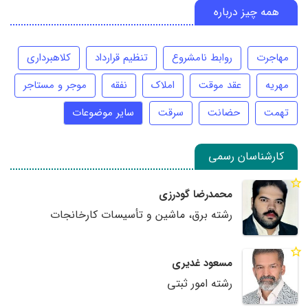
همه چیز درباره
مهاجرت
روابط نامشروع
تنظیم قرارداد
کلاهبرداری
مهریه
عقد موقت
املاک
نفقه
موجر و مستاجر
تهمت
حضانت
سرقت
سایر موضوعات
کارشناسان رسمی
محمدرضا گودرزی
رشته برق، ماشین و تأسیسات کارخانجات
مسعود غدیری
رشته امور ثبتی