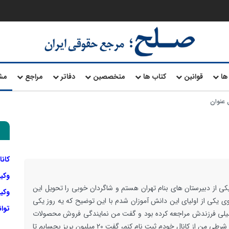
ها
قوانین
کتاب ها
متخصصین
دفاتر
مراجع
مش
 عنوان
کانا
وکی
کی از دبیرستان های بنام تهران هستم و شاگردان خوبی را تحویل این
وکیل
 یکی از اولیای این دانش آموزان شدم با این توضیح که یه روز یکی
توا
صیلی فرزندش مراجعه کرده بود و گفت من نمایندگی فروش محصولات
سایپا تو افسریه دارم و تیبا ثبت نام میکنن البته به شرطی من از کانال خودم ثبت نام کنم، گفت 20 میلیون بریز بحسابم تا