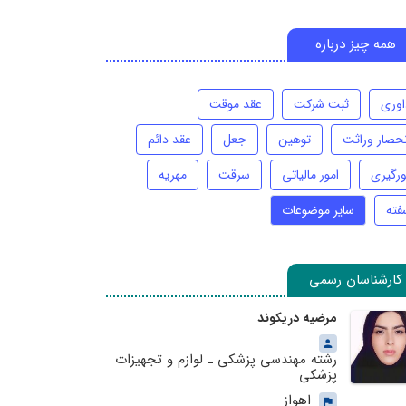
همه چیز درباره
اوری
ثبت شرکت
عقد موقت
نحصار وراثت
توهین
جعل
عقد دائم
ورگیری
امور مالیاتی
سرقت
مهریه
فته
سایر موضوعات
کارشناسان رسمی
مرضیه دریکوند
رشته مهندسی پزشکی ـ لوازم و تجهیزات
پزشکی
اهواز