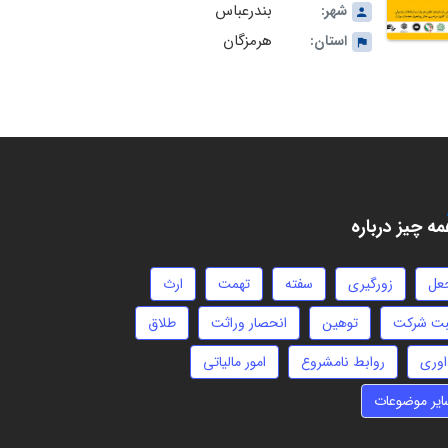
بندرعباس
شهر:
هرمزگان
استان:
ه چیز درباره
عل
زورگیری
سفته
تهمت
ارث
بت شرکت
توهین
انحصار وراثت
طلاق
اوری
روابط نامشروع
امور مالیاتی
ایر موضوعات