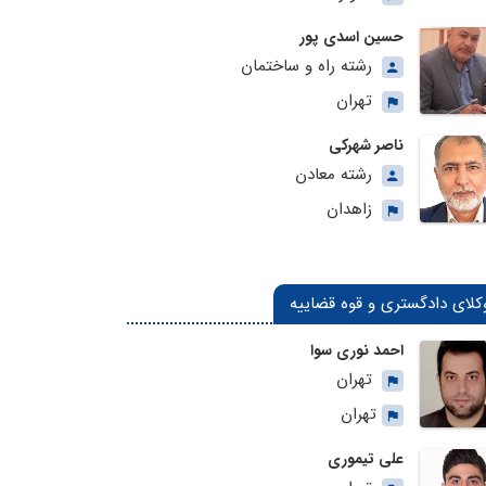
حسین اسدی پور
رشته راه و ساختمان
تهران
ناصر شهرکی
رشته معادن
زاهدان
کلای دادگستری و قوه قضاییه
احمد نوری سوا
تهران
تهران
علی تیموری