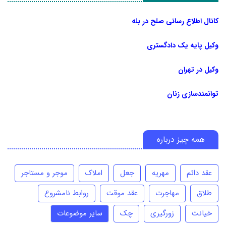
کانال اطلاع رسانی صلح در بله
وکیل پایه یک دادگستری
وکیل در تهران
توانمندسازی زنان
همه چیز درباره
عقد دائم
مهریه
جعل
املاک
موجر و مستاجر
طلاق
مهاجرت
عقد موقت
روابط نامشروع
خیانت
زورگیری
چک
سایر موضوعات