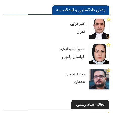
وکلای دادگستری و قوه قضاییه
امیر ترابی
تهران
سمیرا رشیدآبادی
خراسان رضوی
محمد نجیبی
همدان
دفاتر اسناد رسمی