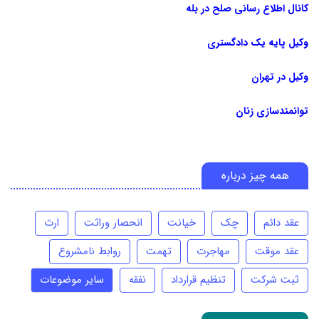
کانال اطلاع رسانی صلح در بله
وکیل پایه یک دادگستری
وکیل در تهران
توانمندسازی زنان
همه چیز درباره
عقد دائم
چک
خیانت
انحصار وراثت
ارث
عقد موقت
مهاجرت
تهمت
روابط نامشروع
ثبت شرکت
تنظیم قرارداد
نفقه
سایر موضوعات