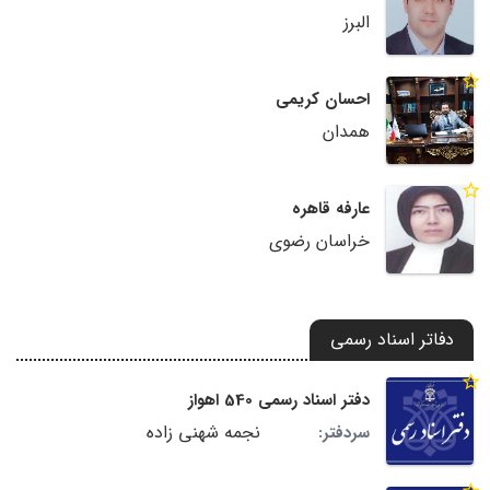
البرز
احسان کریمی
همدان
عارفه قاهره
خراسان رضوی
دفاتر اسناد رسمی
دفتر اسناد رسمی 540 اهواز
نجمه شهنی زاده
سردفتر: