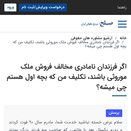
درخواست ویرایش/ثبت نام
ورود
راهنما
خانه
آرشیو مشاوره های حقوقی
اگر فرزندان نامادری مخالف فروش ملک موروثی باشند، تکلیف من که
بچه اول هستم چی میشه؟
اگر فرزندان نامادری مخالف فروش ملک
موروثی باشند، تکلیف من که بچه اول هستم
چی میشه؟
پرسش
سلام عرض خسته نباشید خدمت شما، مادرم سال 90 فوت کردند
و پدرم یکسال بعد با خانمی که صاحب سه فرزند بزرگ بودند