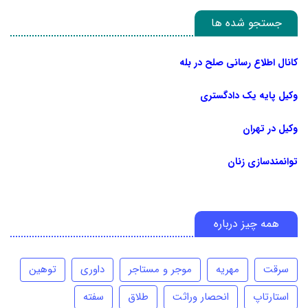
جستجو شده ها
کانال اطلاع رسانی صلح در بله
وکیل پایه یک دادگستری
وکیل در تهران
توانمندسازی زنان
همه چیز درباره
سرقت
مهریه
موجر و مستاجر
داوری
توهین
استارتاپ
انحصار وراثت
طلاق
سفته