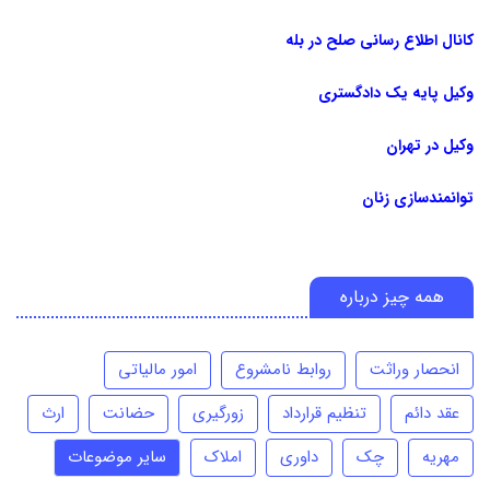
کانال اطلاع رسانی صلح در بله
وکیل پایه یک دادگستری
وکیل در تهران
توانمندسازی زنان
همه چیز درباره
انحصار وراثت
روابط نامشروع
امور مالیاتی
عقد دائم
تنظیم قرارداد
زورگیری
حضانت
ارث
مهریه
چک
داوری
املاک
سایر موضوعات