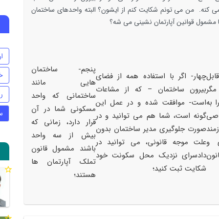
می کنه. من می تونم شکایت کنم از ایشون؟ البته واحدهای ساختمان
ا مشمول قوانین آپارتمان نشینی می شه؟
ا
پنجم- ساختمان
خ
ابل
چهار- اگر با استفاده همه از فضای
هایی مانند
گر
بیرون ساختمان – که از مشاعات
ر
ساختمانی که واحد
 به
است- موافقت شده و در عمل این
مسکونی شما در آن
س
اصی
گونه است،‌ شما هم می توانید و در
قرار دارد، زمانی که
مند
صورت جلوگیری مدیر ساختمان بدون
بیش از سه واحد
ی و
علت موجه قانونی، می توانید در
باشند مشمول قانون
نون
دادسرای نزدیک محل سکونت خود
تملک آپارتمان ها
شکایت ثبت کنید؛
هستند؛