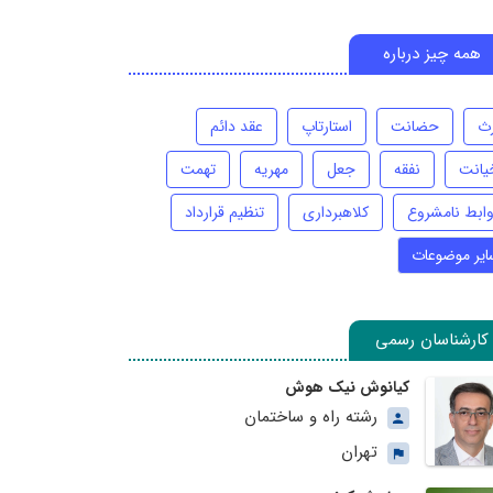
همه چیز درباره
رث
حضانت
استارتاپ
عقد دائم
یانت
نفقه
جعل
مهریه
تهمت
وابط نامشروع
کلاهبرداری
تنظیم قرارداد
ایر موضوعات
کارشناسان رسمی
کیانوش نیک هوش
رشته راه و ساختمان
تهران