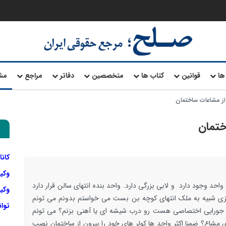
ها
قوانین
کتاب ها
متخصصین
دفاتر
مراجع
مش
از مشاعات ساختمان
ختمان
کانا
وکی
بنده در آپارتمانی زندگی می کنم که در هر طبقه 6 واحد وجود دارد و لابی بزرگی دارد. واحد بنده انتهای سالن قرار دارد
وکیل
 5 متر فاصله دارم. چیزی شبیه به ملک انتهای کوچه بن بست می خواستم بدونم می تونم
توا
؟ یعنی این 5 متر آخر که یه جورایی اختصاصی هست رو درب شیشه ای یا آهنی بزنم؟ می تونم
مشاع؟ ضمنا اکثر واحد ها کولر های خود را بیرون از ساختمان نصب