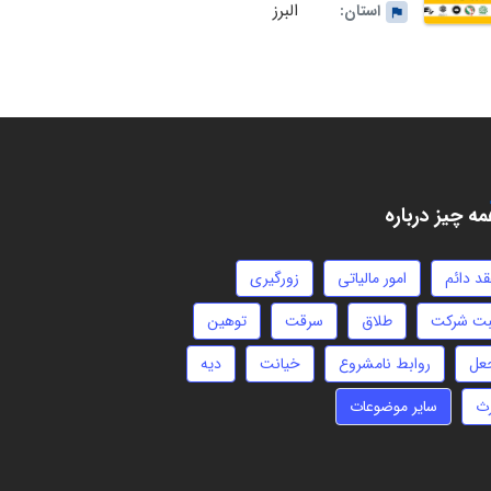
البرز
استان:
ه چیز درباره
قد دائم
امور مالیاتی
زورگیری
بت شرکت
طلاق
سرقت
توهین
عل
روابط نامشروع
خیانت
دیه
رث
سایر موضوعات