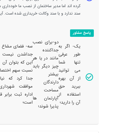
کرده اند اما مدیر ساختمان از نصب ما خودداری 
سند ندارد و با سند وکالت خریداری شده است. آی
پاسخ مشاور
دو-برای نصب
یک- اگر به
سه- فضای مشاع ق
جداکننده
طور عرفی
جداشدن نیست م
مانند در یا هر
تنها شما
این که بتوان آن را
چیز دیگر باید
می توانید
نسبت سهم اختص
بیشتر
از آن بهره
جدا کرد که نیاز
دارندگان
ببرید حق
موافقت شهردار
مساحت
استفاده از
اداره ثبت برابر قا
آپارتمان ها
آن را دارید؛
است؛
پذیرا شوند؛