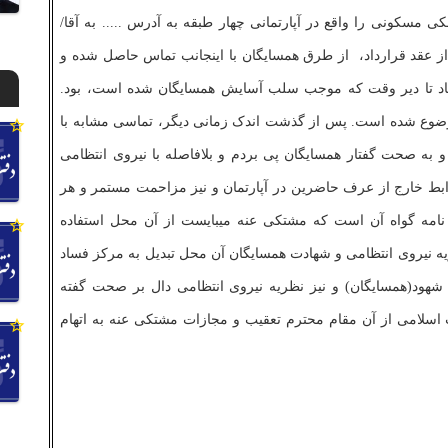
لکی مسکونی را واقع در آپارتمانی چهار طبقه به آدرس ..... به آقا/
 از عقد قرارداد، از طرق همسایگان با اینجانب تماس حاصل شده و
اد تا دیر وقت که موجب سلب آسایش همسایگان شده است، بود.
وضوع شده است. پس از گذشت اندک زمانی دیگر، تماسی مشابه با
 به صحت گفتار همسایگان پی بردم و بلافاصله با نیروی انتظامی
ط خارج از عرف حاضرین در آپارتمان و نیز مزاحمت مستمر و هر
 ­نامه گواه آن است که مشتکی ­عنه می­بایست از آن محل استفاده
یه نیروی انتظامی و شهادت همسایگان آن محل تبدیل به مرکز فساد
ت شهود(همسایگان) و نیز نظریه نیروی انتظامی دال بر صحت گفته
ناد بند الف ماده 639 قانون مجازات اسلامی از آن مقام محترم تعقیب و مجازات مشتکی عنه به اتهام