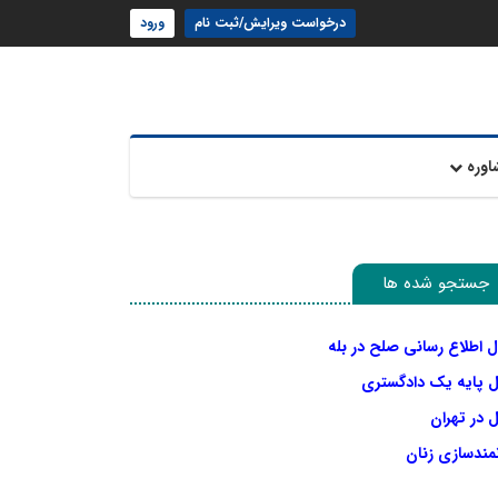
درخواست ویرایش/ثبت نام
ورود
اوره
جستجو شده ها
ل اطلاع رسانی صلح در بله
ل پایه یک دادگستری
 در تهران
نمندسازی زنان