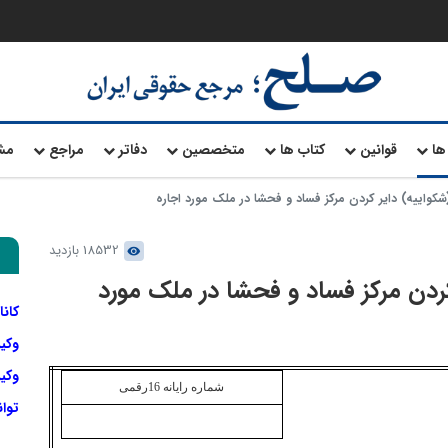
ها
قوانین
کتاب ها
متخصصین
دفاتر
مراجع
مش
شکواییه) دایر کردن مرکز فساد و فحشا در ملک مورد اجاره
18532 بازدید
کردن مرکز فساد و فحشا در ملک مورد
کانا
وکی
وکیل
شماره
رایانه
16
رقمی
توا