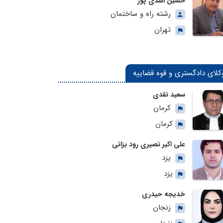
حسین اسدی پور
رشته راه و ساختمان
تهران
کلای دادگستری و قوه قضاییه
سعید نقدی
کرمان
کرمان
علی اکبر نصیری رود بزانی
یزد
یزد
خدیجه حیدری
زنجان