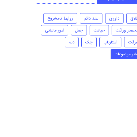
لاق
داوری
عقد دائم
روابط نامشروع
نحصار وراثت
خیانت
جعل
امور مالیاتی
رقت
استارتاپ
چک
دیه
ایر موضوعات