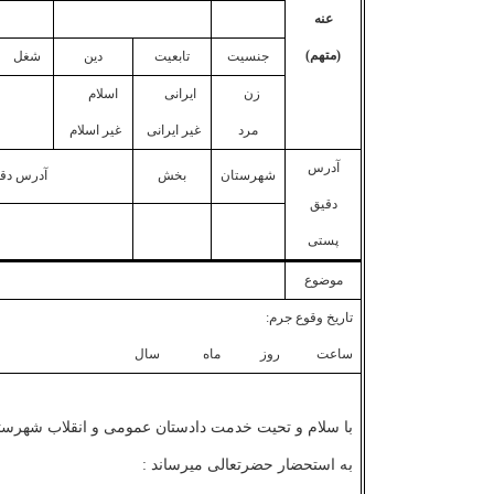
عنه
(متهم)
جنسیت
تابعیت
دین
شغل
زن
ایرانی
اسلام
مرد
غیر ایرانی
غیر اسلام
آدرس
شهرستان
بخش
آدرس دقیق
دقیق
پستی
موضوع
تاریخ وقوع جرم:
ساعت روز ماه سال
با سلام و تحیت خدمت دادستان عمومی و انقلاب شهرستان
به استحضار حضرتعالی می­رساند :