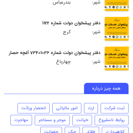
بندرعباس
شهر:
دفتر پیشخوان دولت شماره 1122
کرج
شهر:
دفتر پیشخوان دولت شماره 73401036 آغچه حصار
چهارباغ
شهر:
همه چیز درباره
ثبت شرکت
ارث
امور مالیاتی
انحصار وراثت
روابط نامشروع
خیانت
موجر و مستاجر
مهاجرت
کلاهبرداری
طلاق
چک
حضانت