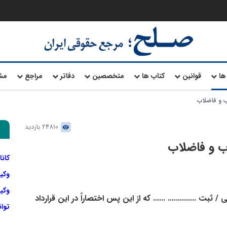
ها
قوانین
کتاب ها
متخصصین
دفاتر
مراجع
مش
ب و فاضلاب
24810 بازدید
آب و فاضلاب
کانا
وکی
وکیل
لی / ثبت .............. ...... که از این پس اختصاراً در این قرارداد
توا