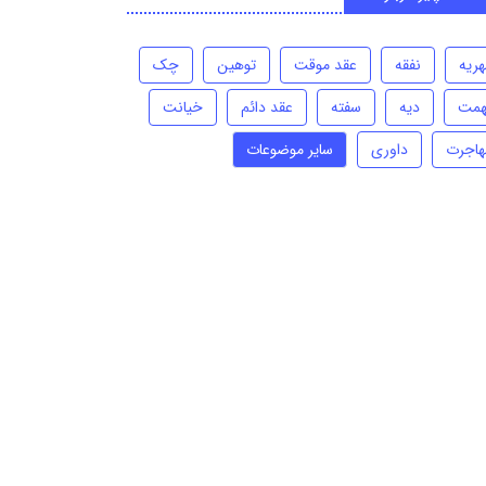
هریه
نفقه
عقد موقت
توهین
چک
همت
دیه
سفته
عقد دائم
خیانت
هاجرت
داوری
سایر موضوعات