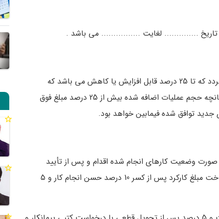
اریخ .............. لغایت ................ می باشد .
مبلغ کل قرارداد .................. ریال پیش بینی می گردد که تا 25 درصد قابل افزایش یا کاهش می باشد که
براساس نرخ نامه ذیل قابل پرداخت خواهد بود . چنانچه حجم عملیات اضافه شده بیش از 25 درصد مبلغ فوق
ای جدید توافق شده فیمابین خواهد بود.
 صورت وضعیت کارهای انجام شده اقدام و پس از تأیید
نماینده کارفرما با توجه به مفاد قرارداد نسبت به پرداخت مبلغ کارکرد پس از کسر 10 درصد حسن انجام کار و 5
تبصره : 5 درصد حسن انجام کار پس از تحویل موقت و 5 درصد پس از تحویل قطعی با درخواست کتبی پیمانکار و