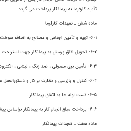
تأیید کارفرما به پیمانکار پرداخت می گردد .
ماده شش ـ تعهدات کارفرما
6-1- تهیه و تأمین اجناس و مصالح به اضافه سوخت مورد نیاز جهت لوله های فاضلاب سربی .
6-2- تحویل اتاق پرسنل به پیمانکار جهت استراحت در طول روز .
6-3- تأمین برق مصرفی ، ضد زنگ ، نبشی ، الکترود ، تخته زیرپایی ، بشکه ، شیلنگ .
6-4- کنترل و بازرسی و نظارت بر کار و دستورالعمل های لازم در خصوص رفع نواقص کار توسط مهندس تأسیسات .
6-5- تست لوله ها به اتفاق پیمانکار .
6-6- پرداخت مبلغ انجام کار به پیمانکار براساس پیشرفت کار و تهیه صورت وضعیت ها .
ماده هفت ـ تعهدات پیمانکار