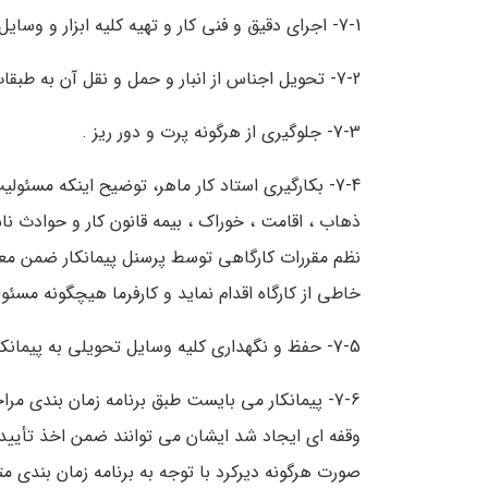
7-1- اجرای دقیق و فنی کار و تهیه کلیه ابزار و وسایل کار مربوطه .
7-2- تحویل اجناس از انبار و حمل و نقل آن به طبقات (استفاده از بالابر و تاورکرین بلامانع است).
7-3- جلوگیری از هرگونه پرت و دور ریز .
7-4- بکارگیری استاد کار ماهر، توضیح اینکه مسئولی
ذهاب ، اقامت ، خوراک ، بیمه قانون کار و حوادث ناش
نظم مقررات کارگاهی توسط پرسنل پیمانکار ضمن مع
خاطی از کارگاه اقدام نماید و کارفرما هیچگونه مسئولی
7-5- حفظ و نگهداری کلیه وسایل تحویلی به پیمانکار به عهده ایشان می باشد .
7-6- پیمانکار می بایست طبق برنامه زمان بندی مرا
وقفه ای ایجاد شد ایشان می توانند ضمن اخذ تأییدیه
صورت هرگونه دیرکرد با توجه به برنامه زمان بندی م