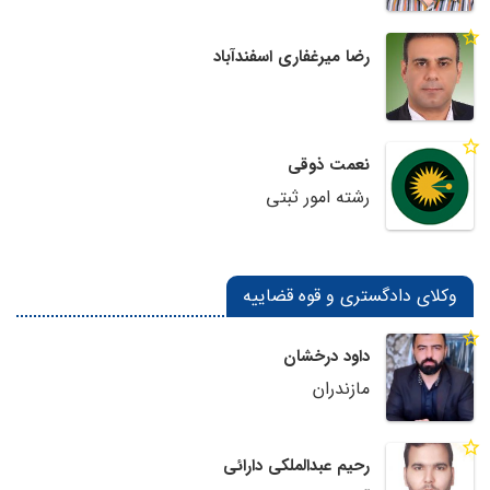
رضا میرغفاری اسفندآباد
نعمت ذوقی
رشته امور ثبتی
وکلای دادگستری و قوه قضاییه
داود درخشان
مازندران
رحیم عبدالملکی دارائی