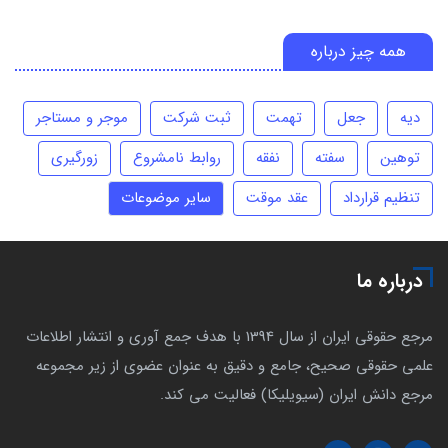
همه چیز درباره
دیه
جعل
تهمت
ثبت شرکت
موجر و مستاجر
توهین
سفته
نفقه
روابط نامشروع
زورگیری
تنظیم قرارداد
عقد موقت
سایر موضوعات
درباره ما
مرجع حقوقی ایران از سال 1394 با هدف جمع آوری و انتشار اطلاعات
علمی حقوقی صحیح، جامع و دقیق به عنوان عضوی از زیر مجموعه
مرجع دانش ایران (سیویلیکا) فعالیت می کند.