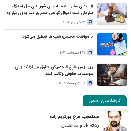
از ابتدای سال آینده به جای شوراهای حل اختلاف،
سازمان ثبت احوال گواهی حصر وراثت بدون نیاز به
درخواست وراث صادر خواهد کرد
22 شهریور 1403
با موافقت مجلس؛ شنبه‌ها تعطیل می‌شود
26 اردیبهشت 1403
زین پس فارغ التحصیلان حقوق می‌توانند برای
موسسات حقوقی وکالت کنند
17 اردیبهشت 1403
کارشناسان رسمی
عبدالمجید فرخ پورکریم زاده
رشته راه و ساختمان