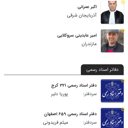
اکبر عمرانی
آذربایجان شرقی
امیر عابدینی سروکلایی
مازندران
دفاتر اسناد رسمی
دفتر اسناد رسمی 321 کرج
پوریا دلیر
سردفتر:
دفتر اسناد رسمی 659 اصفهان
میثم فریدونی
سردفتر: