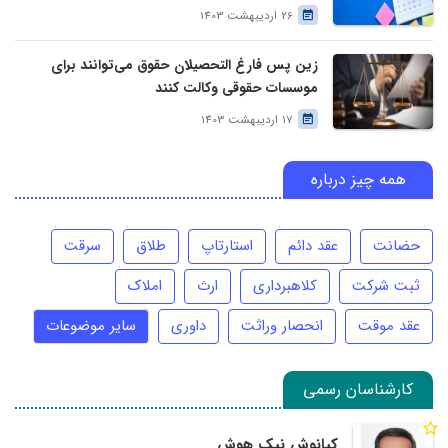
26 اردیبهشت 1403
زین پس فارغ التحصیلان حقوق می‌توانند برای
موسسات حقوقی وکالت کنند
17 اردیبهشت 1403
همه چیز درباره
حضانت
عقد دائم
استارتاپ
طلاق
سرقت
ثبت شرکت
کلاهبرداری
ارث
املاک
عقد موقت
انحصار وراثت
داوری
سایر موضوعات
کارشناسان رسمی
کیانوش نیک هوش