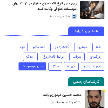
زین پس فارغ التحصیلان حقوق می‌توانند برای
موسسات حقوقی وکالت کنند
17 اردیبهشت 1403
همه چیز درباره
نفقه
توهین
کلاهبرداری
عقد دائم
دیه
زورگیری
سرقت
روابط نامشروع
املاک
امور مالیاتی
مهریه
طلاق
سایر موضوعات
کارشناسان رسمی
محمد حسین تیموری زاده
رشته راه و ساختمان