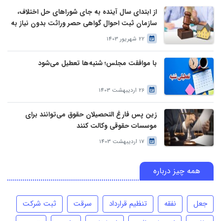
از ابتدای سال آینده به جای شوراهای حل اختلاف،
سازمان ثبت احوال گواهی حصر وراثت بدون نیاز به
درخواست وراث صادر خواهد کرد
22 شهریور 1403
با موافقت مجلس؛ شنبه‌ها تعطیل می‌شود
26 اردیبهشت 1403
زین پس فارغ التحصیلان حقوق می‌توانند برای
موسسات حقوقی وکالت کنند
17 اردیبهشت 1403
همه چیز درباره
جعل
نفقه
تنظیم قرارداد
سرقت
ثبت شرکت