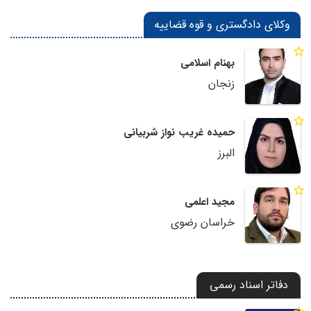
وکلای دادگستری و قوه قضاییه
بهنام اسلامی
زنجان
حمیده غریب نواز شربیانی
البرز
مجید اعلمی
خراسان رضوی
دفاتر اسناد رسمی