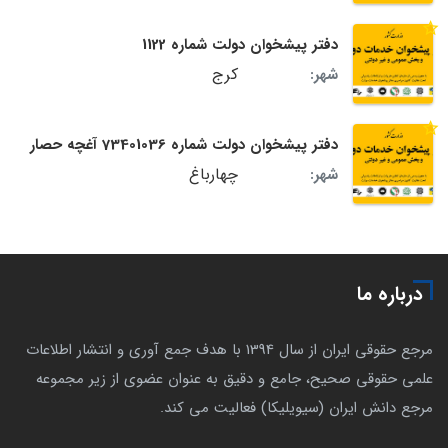
دفتر پیشخوان دولت شماره 1122
کرج
شهر:
دفتر پیشخوان دولت شماره 73401036 آغچه حصار
چهارباغ
شهر:
درباره ما
مرجع حقوقی ایران از سال 1394 با هدف جمع آوری و انتشار اطلاعات
علمی حقوقی صحیح، جامع و دقیق به عنوان عضوی از زیر مجموعه
مرجع دانش ایران (سیویلیکا) فعالیت می کند.