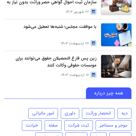
سازمان ثبت احوال گواهی حصر وراثت بدون نیاز به
درخواست وراث صادر خواهد کرد
22 شهریور 1403
با موافقت مجلس؛ شنبه‌ها تعطیل می‌شود
26 اردیبهشت 1403
زین پس فارغ التحصیلان حقوق می‌توانند برای
موسسات حقوقی وکالت کنند
17 اردیبهشت 1403
همه چیز درباره
دیه
انحصار وراثت
داوری
امور مالیاتی
موجر و مستاجر
ثبت شرکت
سفته
خیانت