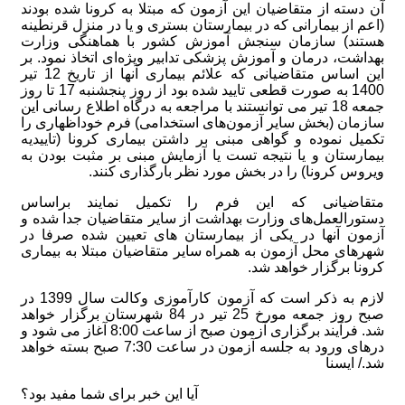
آن دسته از متقاضیان این آزمون که مبتلا به کرونا شده‌ بودند
(اعم از بیمارانی که در بیمارستان بستری و یا در منزل قرنطینه
هستند) سازمان سنجش آموزش کشور با هماهنگی وزارت
بهداشت، درمان و آموزش پزشکی تدابیر ویژه‌ای اتخاذ نمود. بر
این اساس متقاضیانی که علائم بیماری آنها از تاریخ 12 تیر
1400 به صورت قطعی تایید شده بود از روز پنجشنبه 17 تا روز
جمعه 18 تیر می توانستند با مراجعه به درگاه اطلاع رسانی این
سازمان (بخش سایر آزمون‌های استخدامی) فرم خوداظهاری را
تکمیل نموده و گواهی مبنی بر داشتن بیماری کرونا (تاییدیه
بیمارستان و یا نتیجه تست یا آزمایش مبنی بر مثبت بودن به
ویروس کرونا) را در بخش مورد نظر بارگذاری کنند.
متقاضیانی که این فرم را تکمیل نمایند براساس
دستورالعمل‌های وزارت بهداشت از سایر متقاضیان جدا شده و
آزمون آنها در یکی از بیمارستان های تعیین شده صرفا در
شهرهای محل آزمون به همراه سایر متقاضیان مبتلا به بیماری
کرونا برگزار خواهد شد.
لازم به ذکر است که آزمون ‌کارآموزی وکالت سال 1399 در
صبح روز جمعه مورخ 25 تیر
در 84 شهرستان برگزار خواهد
شد. فرآیند برگزاری آزمون صبح از ساعت 8:00 آغاز می شود و
درهای ورود به جلسه آزمون در ساعت 7:30 صبح بسته خواهد
شد./ ایسنا
آیا این خبر برای شما مفید بود؟