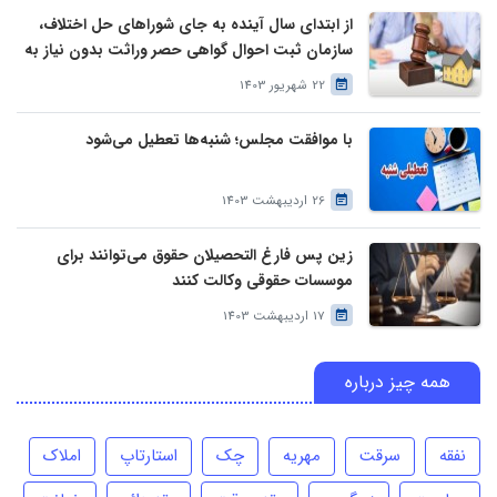
از ابتدای سال آینده به جای شوراهای حل اختلاف،
سازمان ثبت احوال گواهی حصر وراثت بدون نیاز به
درخواست وراث صادر خواهد کرد
22 شهریور 1403
با موافقت مجلس؛ شنبه‌ها تعطیل می‌شود
26 اردیبهشت 1403
زین پس فارغ التحصیلان حقوق می‌توانند برای
موسسات حقوقی وکالت کنند
17 اردیبهشت 1403
همه چیز درباره
نفقه
سرقت
مهریه
چک
استارتاپ
املاک