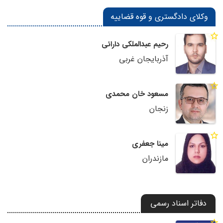
وکلای دادگستری و قوه قضاییه
رحیم عبدالملکی دارائی
آذربایجان غربی
مسعود خان محمدی
زنجان
مینا جعفری
مازندران
دفاتر اسناد رسمی