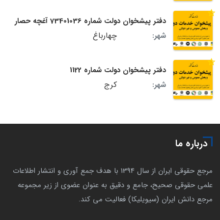
دفتر پیشخوان دولت شماره 73401036 آغچه حصار
چهارباغ
شهر:
دفتر پیشخوان دولت شماره 1122
کرج
شهر:
درباره ما
مرجع حقوقی ایران از سال 1394 با هدف جمع آوری و انتشار اطلاعات
علمی حقوقی صحیح، جامع و دقیق به عنوان عضوی از زیر مجموعه
مرجع دانش ایران (سیویلیکا) فعالیت می کند.