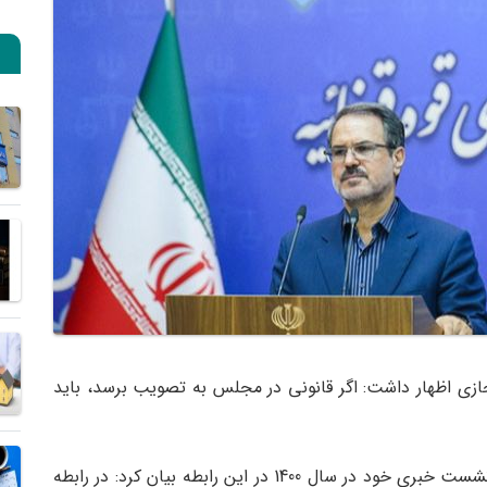
ازی اظهار داشت: اگر قانونی در مجلس به تصویب برسد، باید
ذبیح الله خداییان، سخنگوی قوه قضاییه در آخرین نشست خبری خود در سال 1400 در این رابطه بیان کرد: در رابطه