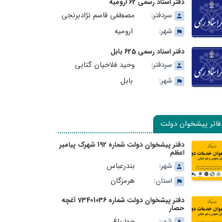
دفتر اسناد رسمی 62 ارومیه
مصطفی قاسم نژادبرنجی
سردفتر:
ارومیه
شهر:
دفتر اسناد رسمی 625 بابل
وحید فلاحیان گتابی
سردفتر:
بابل
شهر:
فاتر پیشخوان دولت
دفتر پیشخوان دولت شماره 192 شهرک پیامبر
اعظم
بندرعباس
شهر:
هرمزگان
استان:
دفتر پیشخوان دولت شماره 73401036 آغچه
حصار
چهارباغ
شهر: