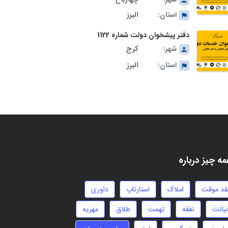
البرز
استان:
دفتر پیشخوان دولت شماره 1122
کرج
شهر:
البرز
استان:
ه چیز درباره
قد موقت
املاک
استارتاپ
داوری
یانت
نفقه
تهمت
طلاق
مهریه