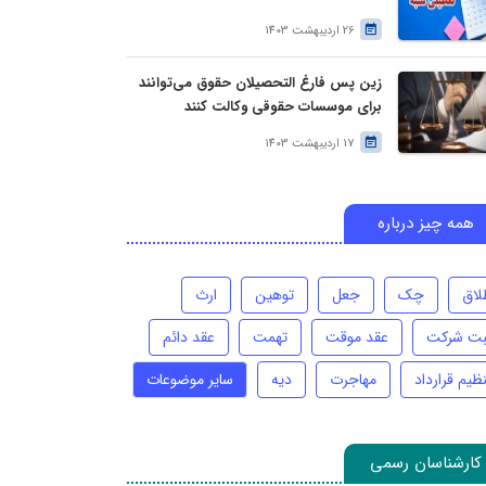
26 اردیبهشت 1403
زین پس فارغ التحصیلان حقوق می‌توانند
برای موسسات حقوقی وکالت کنند
17 اردیبهشت 1403
همه چیز درباره
لاق
چک
جعل
توهین
ارث
بت شرکت
عقد موقت
تهمت
عقد دائم
ظیم قرارداد
مهاجرت
دیه
سایر موضوعات
کارشناسان رسمی