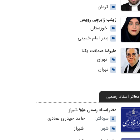
کرمان
زینب زایرچی رویس
خوزستان
بندر امام خمینی
علیرضا صداقت یکتا
تهران
تهران
دفاتر اسناد رسمی
دفتر اسناد رسمی 950 شیراز
حامد حیدری عمادی
سردفتر:
شیراز
شهر: