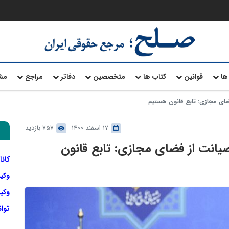
ها
قوانین
کتاب ها
متخصصین
دفاتر
مراجع
مش
ای مجازی: تابع قانون هستیم
17 اسفند 1400
757 بازدید
انت از فضای مجازی: تابع قانون
کانا
وکی
وکیل
توا