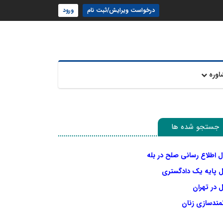
درخواست ویرایش/ثبت نام
ورود
اوره
جستجو شده ها
ل اطلاع رسانی صلح در بله
ل پایه یک دادگستری
 در تهران
نمندسازی زنان