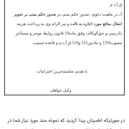
ق.آ.د.م
3ـ در ماهیت دعوی، صدور حکم مبنی بر
صدور حکم مبنی بر تجویز
انتقال منافع مورد اجاره به ثالث
و نیز الزام وی به پرداخت هزینه
دادرسی و حق‌الوکاله، وفق ماده19 قانون روابط موجر و مستأجر
مصوب1356 و مادتین515 و519 ق.آ.د.م و قاعده تسبیب
با تقدیم شایسته‌ترین احترامات
وکیل خواهان
در صورتیکه اطمینان پیدا کردید که نمونه سند مورد نیاز شما در