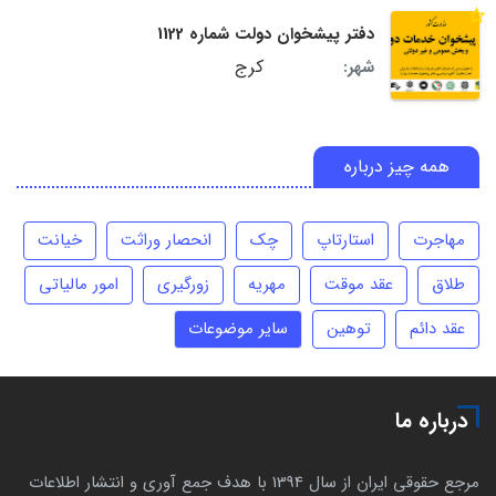
دفتر پیشخوان دولت شماره 1122
کرج
شهر:
همه چیز درباره
مهاجرت
استارتاپ
چک
انحصار وراثت
خیانت
طلاق
عقد موقت
مهریه
زورگیری
امور مالیاتی
عقد دائم
توهین
سایر موضوعات
درباره ما
مرجع حقوقی ایران از سال 1394 با هدف جمع آوری و انتشار اطلاعات