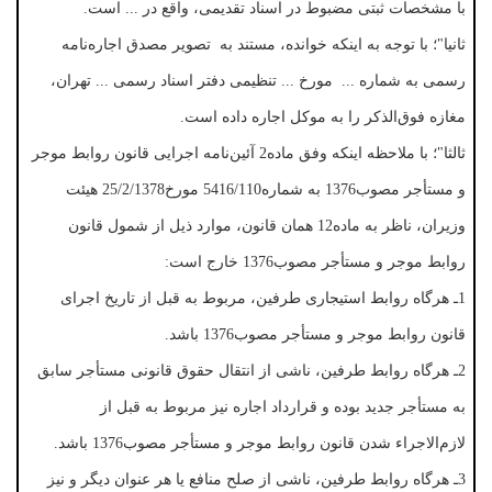
با مشخصات ثبتی مضبوط در اسناد تقدیمی، واقع در ... است.
ثانیا"؛ با توجه به اینکه خوانده، مستند به تصویر مصدق اجاره‌نامه
رسمی به شماره ... مورخ ... تنظیمی دفتر اسناد رسمی ... تهران،
مغازه فوق‌الذکر را به موکل اجاره داده است.
ثالثا"؛ با ملاحظه اینکه وفق ماده2 آئین‌نامه اجرایی قانون روابط موجر
و مستأجر مصوب1376 به شماره5416/110 مورخ25/2/1378 هیئت
وزیران، ناظر به ماده12 همان قانون، موارد ذیل از شمول قانون
روابط موجر و مستأجر مصوب1376 خارج است:
1ـ هرگاه روابط استیجاری طرفین، مربوط به قبل از تاریخ اجرای
قانون روابط موجر و مستأجر مصوب1376 باشد.
2ـ هرگاه روابط طرفین، ناشی از انتقال حقوق قانونی مستأجر سابق
به مستأجر جدید بوده و قرارداد اجاره نیز مربوط به قبل از
لازم‌الاجراء شدن قانون روابط موجر و مستأجر مصوب1376 باشد.
3ـ هرگاه روابط طرفین، ناشی از صلح منافع یا هر عنوان دیگر و نیز