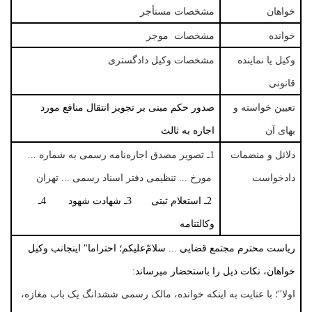
خواهان
مشخصات مستأجر
خوانده
مشخصات موجر
وکیل یا نماینده
مشخصات وکیل دادگستری
قانونی
تعیین خواسته و
صدور حکم مبنی بر تجویز انتقال منافع مورد
بهای آن
اجاره به ثالث
دلائل و منضمات
1ـ تصویر مصدق اجاره‌نامه رسمی به شماره ...
دادخواست
مورخ ... تنظیمی دفتر اسناد رسمی ... تهران
2ـ استعلام ثبتی 3ـ شهادت شهود 4ـ
وکالتنامه
ریاست محترم مجتمع قضایی ...
سلامّ‌علیکم؛ احتراما" اینجانب وکیل
خواهان، نکات ذیل را باستحضار میرساند:
اولا"؛ با عنایت به اینکه خوانده، مالک رسمی ششدانگ یک باب مغازه،