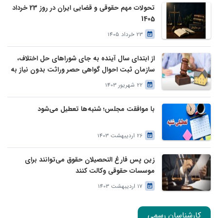
تحولات مهم حقوقی و قضایی ایران در روز 23 خرداد
1405
23 خرداد 1405
از ابتدای سال آینده به جای شوراهای حل اختلاف،
سازمان ثبت احوال گواهی حصر وراثت بدون نیاز به
درخواست وراث صادر خواهد کرد
22 شهریور 1403
با موافقت مجلس؛ شنبه‌ها تعطیل می‌شود
26 اردیبهشت 1403
زین پس فارغ التحصیلان حقوق می‌توانند برای
موسسات حقوقی وکالت کنند
17 اردیبهشت 1403
کارشناسان رسمی