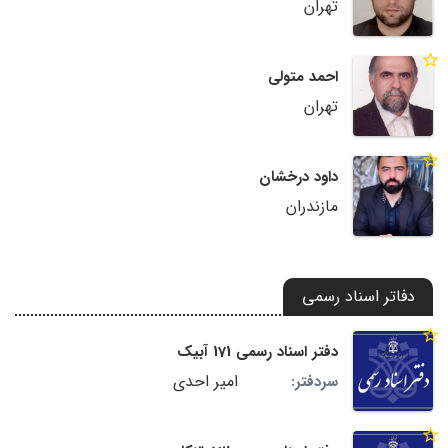
تهران
احمد متولی
تهران
داود درخشان
مازندران
دفاتر اسناد رسمی
دفتر اسناد رسمی 171 آبیک
امیر احدی
سردفتر: