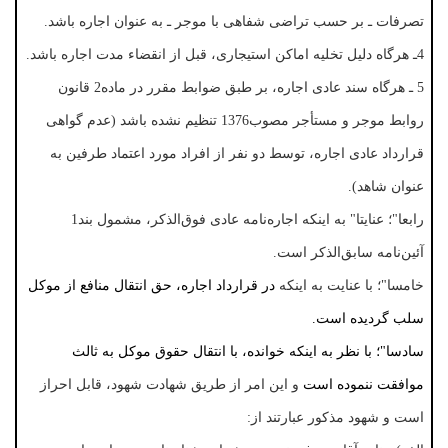
تصرفات ـ بر حسب تراضی شفاهی با موجر ـ به عنوان اجاره باشد.
4ـ هرگاه دلیل تخلیه اماکن استیجاری، قبل از انقضاء مدت اجاره باشد.
5 ـ هرگاه سند عادی اجاره، بر طبق ضوابط مقرر در ماده2 قانون
روابط موجر و مستأجر مصوب1376 تنظیم نشده باشد (عدم گواهی
قرارداد عادی اجاره، توسط دو نفر از افراد مورد اعتماد طرفین به
عنوان شاهد).
رابعا"؛ عنایتا" به اینکه اجاره‌نامه عادی فوق‌الذکر، مشمول بند1
آئین‌نامه سابق‌الذکر است.
خامسا"؛ با عنایت به اینکه
در قرارداد اجاره، حق انتقال منافع از موکل
سلب گردیده است.
سادسا"؛
با نظر به اینکه خوانده، با انتقال حقوق موکل به ثالث
موافقت ننموده است
و این امر از طریق شهادت شهود، قابل احراز
است و شهود مذکور عبارتند از: